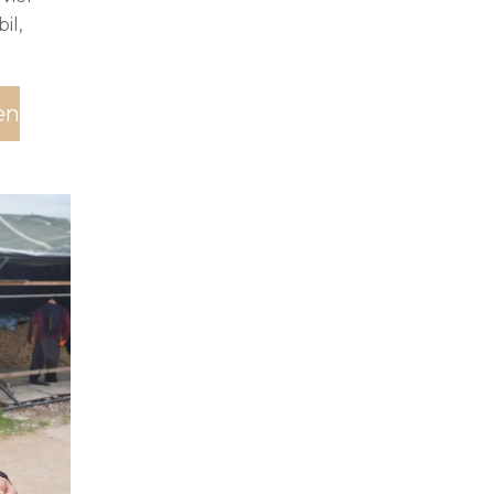
il,
en