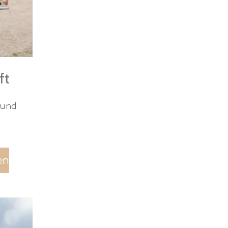
ft
 und
en