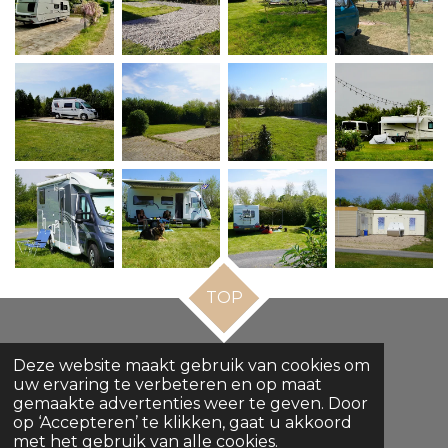
TOP
Privacyverklaring
Deze website maakt gebruik van cookies om
Algemene voorwaarden
uw ervaring te verbeteren en op maat
gemaakte advertenties weer te geven. Door
General Terms and Conditions
op ‘Accepteren’ te klikken, gaat u akkoord
Allgemeine Geschäftsbedingungen
met het gebruik van alle cookies.