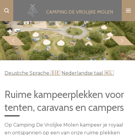
Ga
CAMPING DE VROLIJKE MOLEN
direct
naar
de
hoofdinhoud
Deustche Sprache
🇩🇪
Nederlandse taal
🇳🇱
Ruime kampeerplekken voor
tenten, caravans en campers
Op Camping De Vrolijke Molen kampeer je royaal
en ontspannen op een van onze ruime plekken