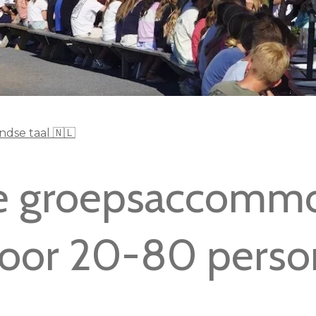
dse taal 🇳🇱
ve groepsaccommo
voor 20-80 pers