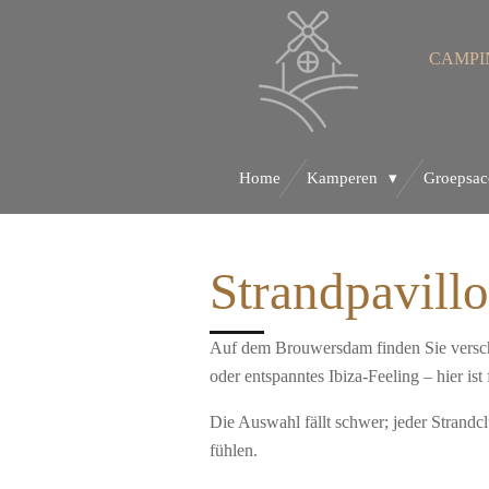
Ga
direct
CAMPI
naar
de
hoofdinhoud
Home
Kamperen
Groepsa
Strandpavil
Auf dem Brouwersdam finden Sie verschi
oder entspanntes Ibiza-Feeling – hier is
Die Auswahl fällt schwer; jeder Strandc
fühlen.