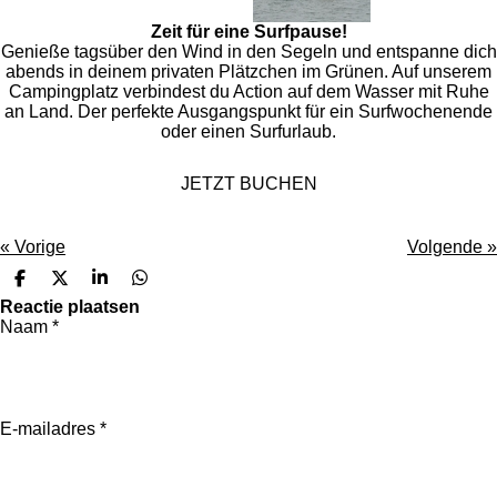
Zeit für eine Surfpause!
Genieße tagsüber den Wind in den Segeln und entspanne dich
abends in deinem privaten Plätzchen im Grünen. Auf unserem
Campingplatz verbindest du Action auf dem Wasser mit Ruhe
an Land. Der perfekte Ausgangspunkt für ein Surfwochenende
oder einen Surfurlaub.
JETZT BUCHEN
«
Vorige
Volgende
»
D
D
S
D
e
e
h
e
Reactie plaatsen
l
e
a
l
Naam *
e
l
r
e
n
e
n
E-mailadres *