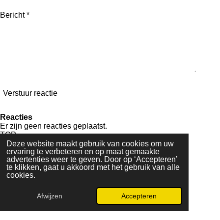
Bericht *
Verstuur reactie
Reacties
Er zijn geen reacties geplaatst.
TOP
Privacyverklaring
Deze website maakt gebruik van cookies om uw
ervaring te verbeteren en op maat gemaakte
Algemene voorwaarden
advertenties weer te geven. Door op ‘Accepteren’
General Terms and Conditions
te klikken, gaat u akkoord met het gebruik van alle
Allgemeine Geschäftsbedingungen
cookies.
© 2025 Camping De Vrolijke Molen
Afwijzen
Accepteren
Powered by
JouwWeb