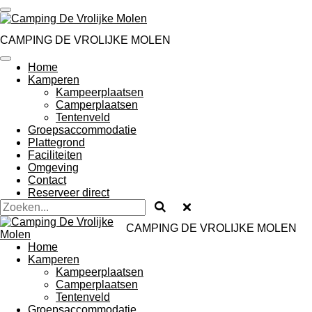
Ga
direct
naar
CAMPING DE VROLIJKE MOLEN
de
hoofdinhoud
Home
Kamperen
Kampeerplaatsen
Camperplaatsen
Tentenveld
Groepsaccommodatie
Plattegrond
Faciliteiten
Omgeving
Contact
Reserveer direct
CAMPING DE VROLIJKE MOLEN
Home
Kamperen
Kampeerplaatsen
Camperplaatsen
Tentenveld
Groepsaccommodatie