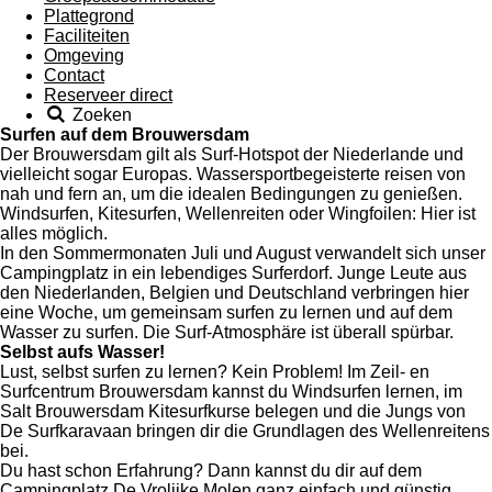
Plattegrond
Faciliteiten
Omgeving
Contact
Reserveer direct
Zoeken
Surfen auf dem Brouwersdam
Der Brouwersdam gilt als Surf-Hotspot der Niederlande und
vielleicht sogar Europas. Wassersportbegeisterte reisen von
nah und fern an, um die idealen Bedingungen zu genießen.
Windsurfen, Kitesurfen, Wellenreiten oder Wingfoilen: Hier ist
alles möglich.
In den Sommermonaten Juli und August verwandelt sich unser
Campingplatz in ein lebendiges Surferdorf. Junge Leute aus
den Niederlanden, Belgien und Deutschland verbringen hier
eine Woche, um gemeinsam surfen zu lernen und auf dem
Wasser zu surfen. Die Surf-Atmosphäre ist überall spürbar.
Selbst aufs Wasser!
Lust, selbst surfen zu lernen? Kein Problem! Im Zeil- en
Surfcentrum Brouwersdam kannst du Windsurfen lernen, im
Salt Brouwersdam Kitesurfkurse belegen und die Jungs von
De Surfkaravaan bringen dir die Grundlagen des Wellenreitens
bei.
Du hast schon Erfahrung? Dann kannst du dir auf dem
Campingplatz De Vrolijke Molen ganz einfach und günstig