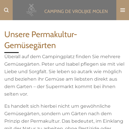
Ga
CAMPING DE VROLIJKE MOLEN
direct
naar
de
Unsere Permakultur-
hoofdinhoud
Gemüsegärten
Überall auf dem Campingplatz finden Sie mehrere
Gemüsegärten. Peter und Isabel pflegen sie mit viel
Liebe und Sorgfalt. Sie leben so autark wie möglich
und beziehen ihr Gemüse am liebsten direkt aus
dem Garten – der Supermarkt kommt bei ihnen
selten vor.
Es handelt sich hierbei nicht um gewöhnliche
Gemüsegärten, sondern um Gärten nach dem
Prinzip der Permakultur. Das bedeutet, im Einklang
mit der Natur zu arbeiten, ohne Pestizide oder